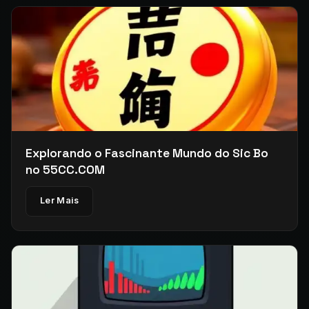
Explorando o Fascinante Mundo do Sic Bo
no 55CC.COM
Ler Mais