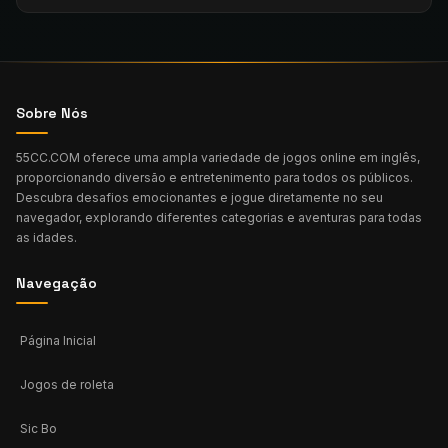
Sobre Nós
55CC.COM oferece uma ampla variedade de jogos online em inglês,
proporcionando diversão e entretenimento para todos os públicos.
Descubra desafios emocionantes e jogue diretamente no seu
navegador, explorando diferentes categorias e aventuras para todas
as idades.
Navegação
Página Inicial
Jogos de roleta
Sic Bo