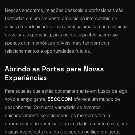
Nesses encontros, relações pessoais e profissionais são
formadas em um ambiente propício ao intercâmbio de
ideias e oportunidades. Isso adiciona uma camada adicional
de valor à experiência, pois os participantes saem não
apenas com memórias incríveis, mas também com
relacionamentos e oportunidades futuras.
Abrindo as Portas para Novas
Experiências
Para aqueles que estão constantemente em busca de algo
novo e empolgante,
55CC.COM
oferece um mundo de
descobertas. Com uma variedade de eventos
cuidadosamente selecionados, os membros têm a
oportunidade de vivenciar algo verdadeiramente único, que
muitas vezes está fora do alcance do público em geral.