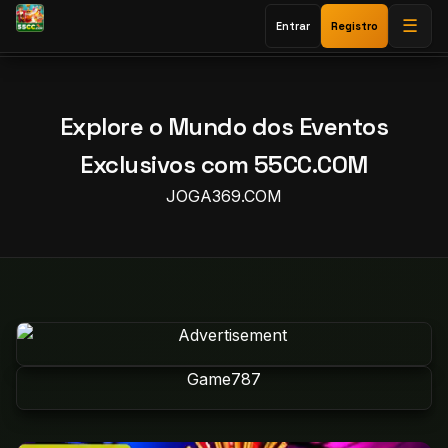
☰
Entrar
Registro
Início
Explore o Mundo dos Eventos
Jogos de roleta
Exclusivos com 55CC.COM
Sic Bo
JOGA369.COM
Videogames
Jogos de pôquer
Eventos exclusivos
Game787
Notícias de Flash