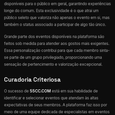
disponíveis para o público em geral, garantindo experiências
longe do comum. Esta exclusividade é o que atrai um
público seleto que valoriza não apenas o evento em si, mas
também o status associado a participar de algo tão único.
Grande parte dos eventos disponíveis na plataforma são
feitos sob medida para atender aos gostos mais exigentes.
Essa personalização contribui para que cada membro sinta-
se parte de um grupo privilegiado, proporcionando uma
sensação de pertencimento e valorização excepcional.
Curadoria Criteriosa
O sucesso de
55CC.COM
está em sua habilidade de
identificar e selecionar eventos que atendam às altas
expectativas de seus membros. A plataforma faz isso por
meio de uma equipe dedicada de especialistas em eventos