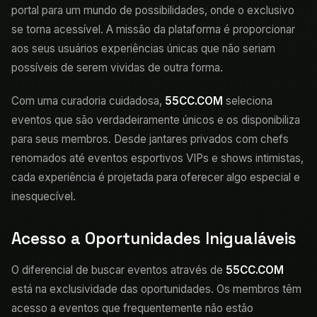
portal para um mundo de possibilidades, onde o exclusivo
se torna acessível. A missão da plataforma é proporcionar
aos seus usuários experiências únicas que não seriam
possíveis de serem vividas de outra forma.
Com uma curadoria cuidadosa,
55CC.COM
seleciona
eventos que são verdadeiramente únicos e os disponibiliza
para seus membros. Desde jantares privados com chefs
renomados até eventos esportivos VIPs e shows intimistas,
cada experiência é projetada para oferecer algo especial e
inesquecível.
Acesso a Oportunidades Inigualáveis
O diferencial de buscar eventos através de
55CC.COM
está na exclusividade das oportunidades. Os membros têm
acesso a eventos que frequentemente não estão