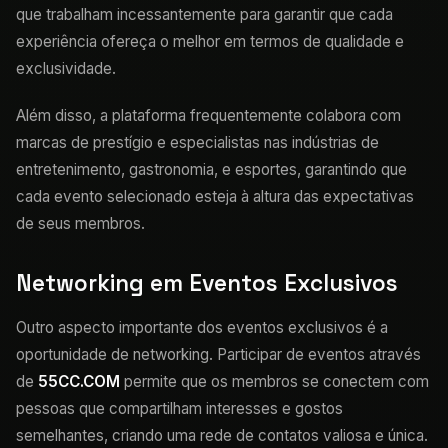
que trabalham incessantemente para garantir que cada
experiência ofereça o melhor em termos de qualidade e
exclusividade.
Além disso, a plataforma frequentemente colabora com
marcas de prestígio e especialistas nas indústrias de
entretenimento, gastronomia, e esportes, garantindo que
cada evento selecionado esteja à altura das expectativas
de seus membros.
Networking em Eventos Exclusivos
Outro aspecto importante dos eventos exclusivos é a
oportunidade de networking. Participar de eventos através
de
55CC.COM
permite que os membros se conectem com
pessoas que compartilham interesses e gostos
semelhantes, criando uma rede de contatos valiosa e única.