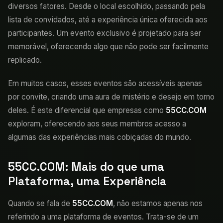
diversos fatores. Desde o local escolhido, passando pela
lista de convidados, até a experiência única oferecida aos
participantes. Um evento exclusivo é projetado para ser
memorável, oferecendo algo que não pode ser facilmente
replicado.
Em muitos casos, esses eventos são acessíveis apenas
por convite, criando uma aura de mistério e desejo em torno
deles. É este diferencial que empresas como
55CC.COM
exploram, oferecendo aos seus membros acesso a
algumas das experiências mais cobiçadas do mundo.
55CC.COM: Mais do que uma
Plataforma, uma Experiência
Quando se fala de
55CC.COM
, não estamos apenas nos
referindo a uma plataforma de eventos. Trata-se de um