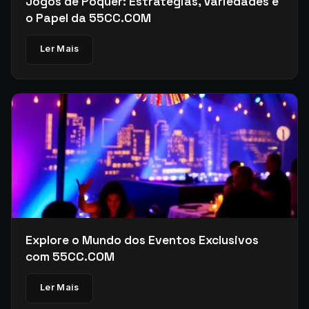
Jogos de Pôquer: Estratégias, Variedades e
o Papel da 55CC.COM
Ler Mais
Explore o Mundo dos Eventos Exclusivos
com 55CC.COM
Ler Mais