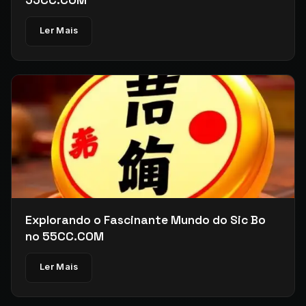
55CC.COM
Ler Mais
Explorando o Fascinante Mundo do Sic Bo
no 55CC.COM
Ler Mais