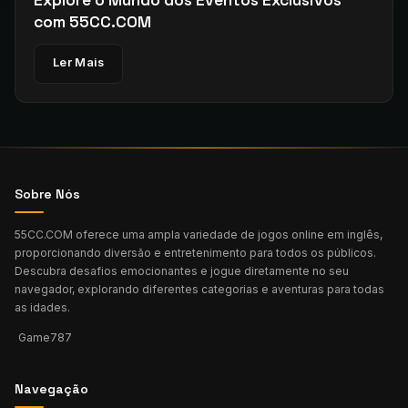
Explore o Mundo dos Eventos Exclusivos
com 55CC.COM
Ler Mais
Sobre Nós
55CC.COM oferece uma ampla variedade de jogos online em inglês,
proporcionando diversão e entretenimento para todos os públicos.
Descubra desafios emocionantes e jogue diretamente no seu
navegador, explorando diferentes categorias e aventuras para todas
as idades.
Game787
Navegação