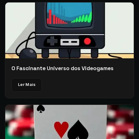
O Fascinante Universo dos Videogames
Ler Mais