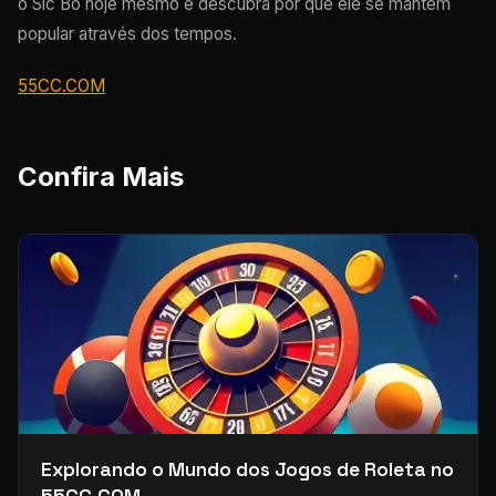
o Sic Bo hoje mesmo e descubra por que ele se mantém
popular através dos tempos.
55CC.COM
Confira Mais
Explorando o Mundo dos Jogos de Roleta no