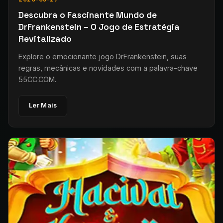
Descubra o Fascinante Mundo de
DrFrankenstein – O Jogo de Estratégia
Revitalizado
Explore o emocionante jogo DrFrankenstein, suas
regras, mecânicas e novidades com a palavra-chave
55CC.COM.
Ler Mais