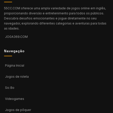
55CC.COM oferece uma ampla variedade de jogos online em inglês,
proporcionando diversão e entretenimento para todos os públicos.
Descubra desafios emocionantes e jogue diretamente no seu
navegador, explorando diferentes categorias e aventuras para todas
as idades.
JOGA369.COM
Navegação
Página Inicial
Jogos de roleta
Sic Bo
Videogames
Jogos de pôquer