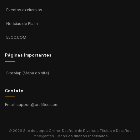
Eventos exclusivos
Notícias de Flash
55CC.COM
Páginas Importantes
SiteMap (Mapa do site)
Contato
Email: support@bra55cc.com
© 2026 Site de Jogos Online: Desfrute de Diversos Títulos e Desafios
Empolgantes. Todos os direitos reservados.