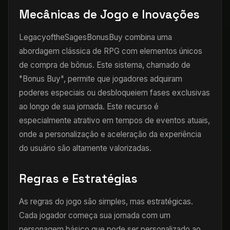
Mecânicas de Jogo e Inovações
LegacyoftheSagesBonusBuy combina uma
abordagem clássica de RPG com elementos únicos
de compra de bônus. Este sistema, chamado de
"Bonus Buy", permite que jogadores adquiram
poderes especiais ou desbloqueiem fases exclusivas
ao longo de sua jornada. Este recurso é
especialmente atrativo em tempos de eventos atuais,
onde a personalização e aceleração da experiência
do usuário são altamente valorizadas.
Regras e Estratégias
As regras do jogo são simples, mas estratégicas.
Cada jogador começa sua jornada com um
personagem básico que pode ser personalizado ao