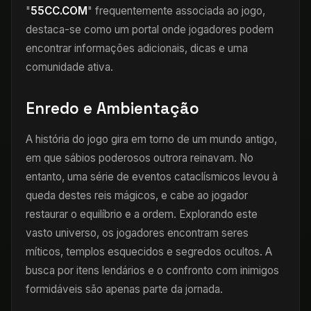
"
55CC.COM
" frequentemente associada ao jogo,
destaca-se como um portal onde jogadores podem
encontrar informações adicionais, dicas e uma
comunidade ativa.
Enredo e Ambientação
A história do jogo gira em torno de um mundo antigo,
em que sábios poderosos outrora reinavam. No
entanto, uma série de eventos cataclísmicos levou à
queda destes reis mágicos, e cabe ao jogador
restaurar o equilíbrio e a ordem. Explorando este
vasto universo, os jogadores encontram seres
míticos, templos esquecidos e segredos ocultos. A
busca por itens lendários e o confronto com inimigos
formidáveis são apenas parte da jornada.