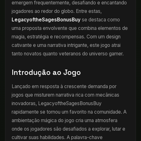
emergem frequentemente, desafiando e encantando
jogadores ao redor do globo. Entre estas,
LegacyoftheSagesBonusBuy
se destaca como
uma proposta envolvente que combina elementos de
magia, estratégia e recompensas. Com um design
cativante e uma narrativa intrigante, este jogo atrai
tanto novatos quanto veteranos do universo gamer.
Introdução ao Jogo
Lançado em resposta à crescente demanda por
jogos que misturem narrativa rica com mecânicas
inovadoras, LegacyoftheSagesBonusBuy
rapidamente se tornou um favorito na comunidade. A
ambientação mágica do jogo cria uma atmosfera
onde os jogadores são desafiados a explorar, lutar e
cultivar suas habilidades. A palavra-chave