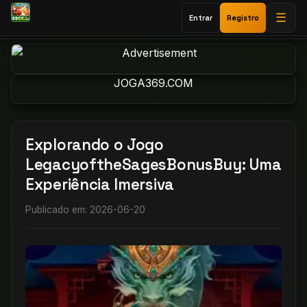
☰
Entrar
Registro
Início
JOGA369.COM
Jogos de roleta
Sic Bo
Explorando o Jogo
LegacyoftheSagesBonusBuy: Uma
Videogames
Experiência Imersiva
Jogos de pôquer
Publicado em:
2026-06-20
Eventos exclusivos
Notícias de Flash