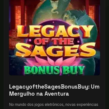
LegacyoftheSagesBonusBuy: Um
Mergulho na Aventura
No mundo dos jogos eletrônicos, novas experiências