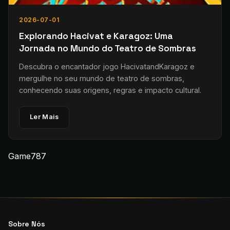
2026-07-01
Explorando Hacivat e Karagoz: Uma
Jornada no Mundo do Teatro de Sombras
Descubra o encantador jogo HacivatandKaragoz e
mergulhe no seu mundo de teatro de sombras,
conhecendo suas origens, regras e impacto cultural.
Ler Mais
Game787
Sobre Nós