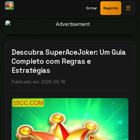
☰
Entrar
Registro
Início
Jogos de roleta
Descubra SuperAceJoker: Um Guia
Sic Bo
Completo com Regras e
Estratégias
Videogames
Publicado em:
2026-06-16
Jogos de pôquer
Eventos exclusivos
Notícias de Flash