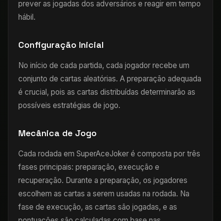
prever as jogadas dos adversários e reagir em tempo
hábil.
Configuração Inicial
No início de cada partida, cada jogador recebe um
conjunto de cartas aleatórias. A preparação adequada
é crucial, pois as cartas distribuídas determinarão as
possíveis estratégias de jogo.
Mecânica de Jogo
Cada rodada em SuperAceJoker é composta por três
fases principais: preparação, execução e
recuperação. Durante a preparação, os jogadores
escolhem as cartas a serem usadas na rodada. Na
fase de execução, as cartas são jogadas, e as
pontuações são calculadas com base nas