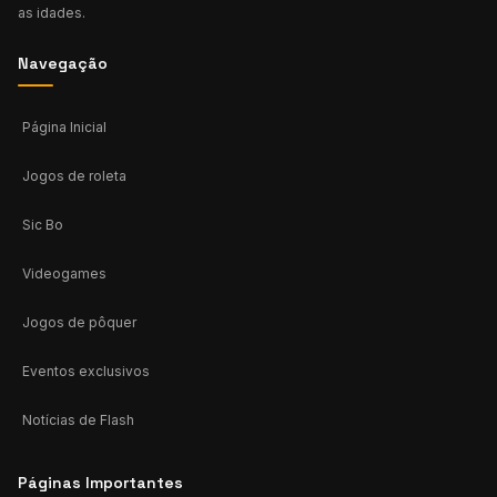
as idades.
Navegação
Página Inicial
Jogos de roleta
Sic Bo
Videogames
Jogos de pôquer
Eventos exclusivos
Notícias de Flash
Páginas Importantes