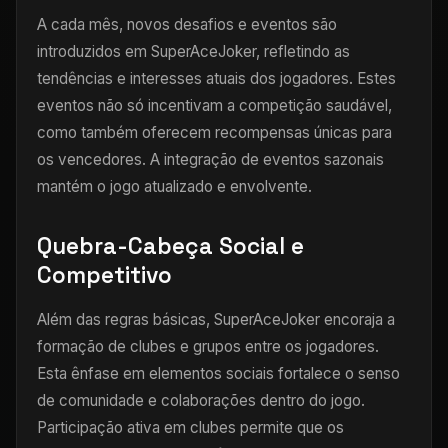
A cada mês, novos desafios e eventos são
introduzidos em SuperAceJoker, refletindo as
tendências e interesses atuais dos jogadores. Estes
eventos não só incentivam a competição saudável,
como também oferecem recompensas únicas para
os vencedores. A integração de eventos sazonais
mantém o jogo atualizado e envolvente.
Quebra-Cabeça Social e
Competitivo
Além das regras básicas, SuperAceJoker encoraja a
formação de clubes e grupos entre os jogadores.
Esta ênfase em elementos sociais fortalece o senso
de comunidade e colaborações dentro do jogo.
Participação ativa em clubes permite que os