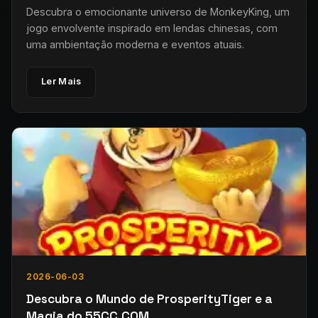
Descubra o emocionante universo de MonkeyKing, um
jogo envolvente inspirado em lendas chinesas, com
uma ambientação moderna e eventos atuais.
Ler Mais
2026-06-03
Descubra o Mundo de ProsperityTiger e a
Magia do 55CC.COM