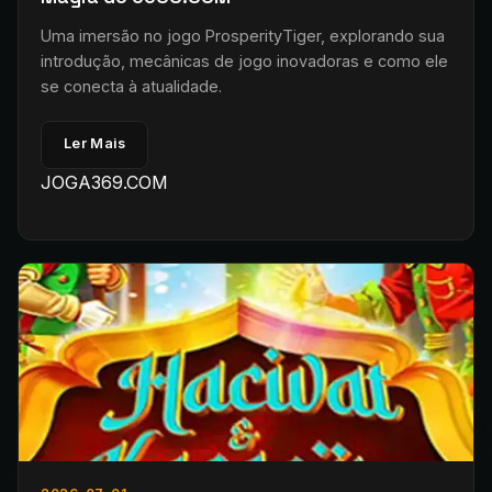
Uma imersão no jogo ProsperityTiger, explorando sua
introdução, mecânicas de jogo inovadoras e como ele
se conecta à atualidade.
Ler Mais
JOGA369.COM