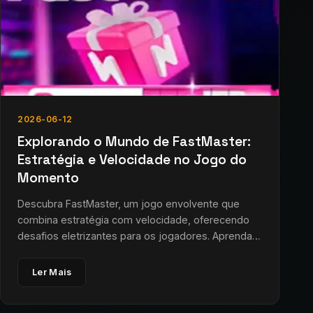
2026-06-12
Explorando o Mundo de FastMaster:
Estratégia e Velocidade no Jogo do
Momento
Descubra FastMaster, um jogo envolvente que
combina estratégia com velocidade, oferecendo
desafios eletrizantes para os jogadores. Aprenda
sobre suas regras e mecânicas inovadoras.
Ler Mais