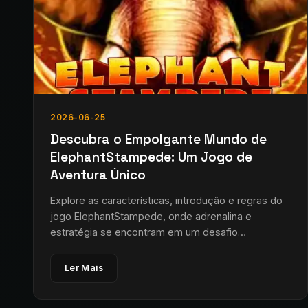
2026-06-25
Descubra o Empolgante Mundo de
ElephantStampede: Um Jogo de
Aventura Único
Explore as características, introdução e regras do
jogo ElephantStampede, onde adrenalina e
estratégia se encontram em um desafio
emocionante.
Ler Mais