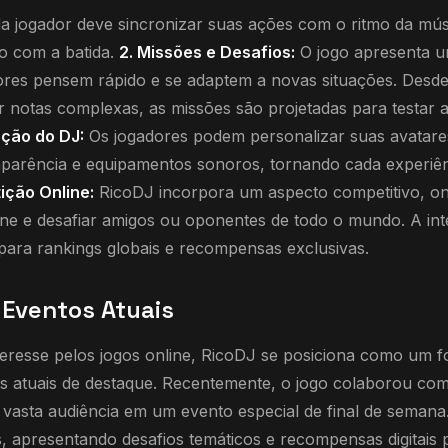
 jogador deve sincronizar suas ações com o ritmo da mús
o com a batida.
2. Missões e Desafios:
O jogo apresenta u
ores pensem rápido e se adaptem a novas situações. Desde
r notas complexas, as missões são projetadas para testar a
ação do DJ:
Os jogadores podem personalizar suas avatare
aparência e equipamentos sonoros, tornando cada experiên
ição Online:
RicoDJ incorpora um aspecto competitivo, o
nline e desafiar amigos ou oponentes de todo o mundo. A 
ara rankings globais e recompensas exclusivas.
 Eventos Atuais
eresse pelos jogos online, RicoDJ se posiciona como um f
s atuais de destaque. Recentemente, o jogo colaborou com
asta audiência em um evento especial de final de semana.
es, apresentando desafios temáticos e recompensas digitais