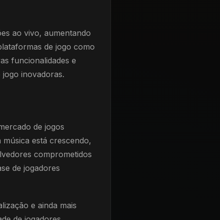
sões ao vivo, aumentando
 plataformas de jogo como
s funcionalidades e
 jogo inovadoras.
mercado de jogos
m música está crescendo,
volvedores comprometidos
ase de jogadores
lização e ainda mais
de de jogadores