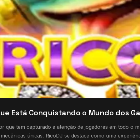
que Está Conquistando o Mundo dos G
or que tem capturado a atenção de jogadores em todo o 
e mecânicas únicas, RicoDJ se destaca como uma experiênc