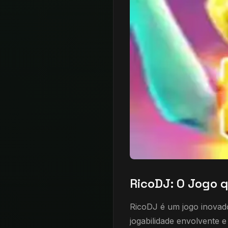
RicoDJ: O Jogo 
RicoDJ é um jogo inovad
jogabilidade envolvente 