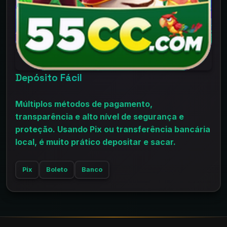
Depósito Fácil
Múltiplos métodos de pagamento,
transparência e alto nível de segurança e
proteção. Usando Pix ou transferência bancária
local, é muito prático depositar e sacar.
Pix
Boleto
Banco