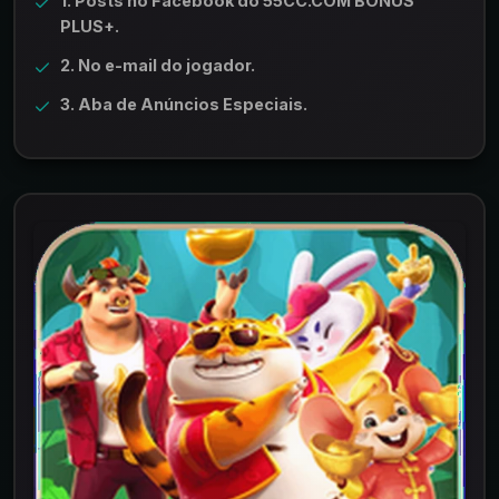
1. Posts no Facebook do 55CC.COM BONUS
PLUS+.
2. No e-mail do jogador.
3. Aba de Anúncios Especiais.