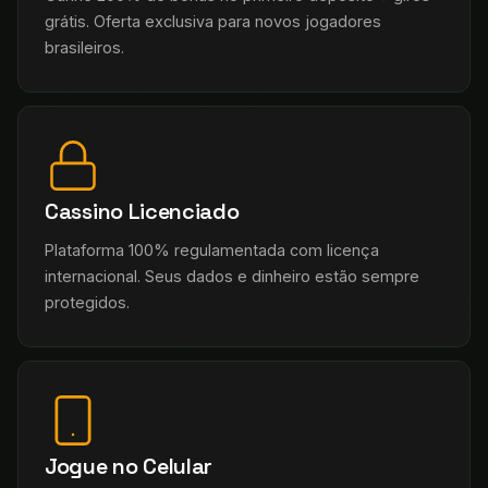
grátis. Oferta exclusiva para novos jogadores
brasileiros.
Cassino Licenciado
Plataforma 100% regulamentada com licença
internacional. Seus dados e dinheiro estão sempre
protegidos.
Jogue no Celular