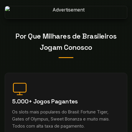
Por Que Milhares de Brasileiros
Jogam Conosco
5.000+ Jogos Pagantes
Os slots mais populares do Brasil: Fortune Tiger,
Gates of Olympus, Sweet Bonanza e muito mais.
Todos com alta taxa de pagamento.