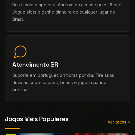
Baixe nosso app para Android ou acesse pelo iPhone.
Jogue slots e ganhe dinheiro de qualquer lugar do
Brasil.
Atendimento BR
Suporte em português 24 horas por dia. Tire suas
dúvidas sobre saques, bônus e jogos quando
precisar.
Jogos Mais Populares
Ver todos >