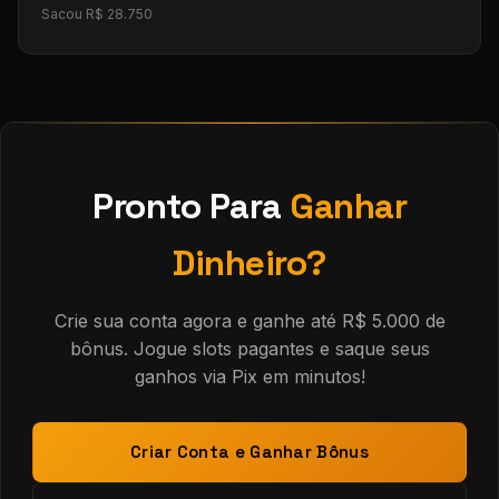
Sacou R$ 28.750
Pronto Para
Ganhar
Dinheiro?
Crie sua conta agora e ganhe até R$ 5.000 de
bônus. Jogue slots pagantes e saque seus
ganhos via Pix em minutos!
Criar Conta e Ganhar Bônus