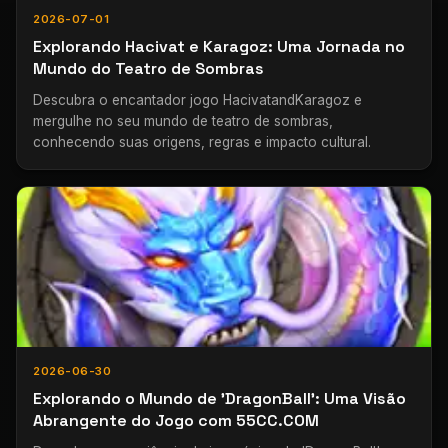
2026-07-01
Explorando Hacivat e Karagoz: Uma Jornada no
Mundo do Teatro de Sombras
Descubra o encantador jogo HacivatandKaragoz e
mergulhe no seu mundo de teatro de sombras,
conhecendo suas origens, regras e impacto cultural.
2026-06-30
Explorando o Mundo de 'DragonBall': Uma Visão
Abrangente do Jogo com 55CC.COM