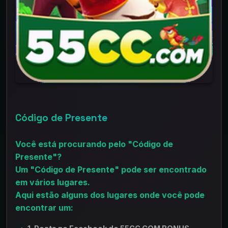
55CC.COM BONUS PLUS
Código de Presente
Você está procurando pelo "Código de
Presente"?
Um "Código de Presente" pode ser encontrado
em vários lugares.
Aqui estão alguns dos lugares onde você pode
encontrar um: